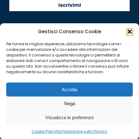
Gestisci Consenso Cookie
Per fornire le migliori esperienze, utilizziamo tecnologie come i
Quintegia S.p.a. a Socio Unico
cookie per memorizzare e/o accedere alle informazioni del
Soggetta a Direzione e Coordinamento di Q Future Srl P.I. e
dispositivo. Il consenso a queste tecnologie ci permetterà di
elaborare dati come il comportamento di navigazione o ID unici
C.F. 05507380268
su questo sito. Non acconsentire o ritirare il consenso può influire
P.I (IT) 03933040267 Capitale Sociale 100.000 € I.V.
negativamente su alcune caratteristiche e funzioni.
© ALL RIGHT RESERVED 2026
Accetta
YouTube
Linkedin
Facebook
Instagram
Twitter
Nega
page
page
page
page
page
NOTE LEGALI
|
CONTATTI
|
INFORMATIVA PRIVACY /
opens
opens
opens
opens
opens
DISCLAIMER
|
LAVORA CON NOI
Visualizza le preferenze
in
in
in
in
in
new
new
new
new
new
Cookie Policy
Dichiarazione sulla Privacy
window
window
window
window
window