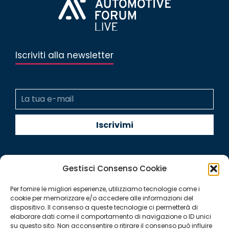
Iscriviti alla newsletter
Gestisci Consenso Cookie
Per fornire le migliori esperienze, utilizziamo tecnologie come i
Quintegia S.p.a. a Socio Unico
cookie per memorizzare e/o accedere alle informazioni del
Soggetta a Direzione e Coordinamento di Q Future Srl P.I. e
dispositivo. Il consenso a queste tecnologie ci permetterà di
elaborare dati come il comportamento di navigazione o ID unici
C.F. 05507380268
su questo sito. Non acconsentire o ritirare il consenso può influire
P.I (IT) 03933040267 Capitale Sociale 100.000 € I.V.