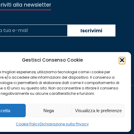
criviti alla newsletter
Gestisci Consenso Cookie
 le migliori esperienze, utilizziamo tecnologie come i cookie per
 e/o accedere alle informazioni del dispositivo. Il consenso a
nologie ci permetterà di elaborare dati come il comportamento di
 o ID unici su questo sito. Non acconsentire o ritirare il consenso
e negativamente su alcune caratteristiche e funzioni.
YouTube
Linkedin
Facebook
Instagram
Twitter
cetta
Nega
Visualizza le preferenze
page
page
page
page
page
Cookie Policy
Dichiarazione sulla Privacy
opens
opens
opens
opens
opens
in
in
in
in
in