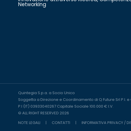
Networking
Quintegia S.p.a. a Socio Unico
Soggetta a Direzione e Coordinamento di Q Future Srl P.I. e
P.I (IT) 03933040267 Capitale Sociale 100.000 € I.V.
© ALL RIGHT RESERVED 2026
NOTE LEGALI
|
CONTATTI
|
INFORMATIVA PRIVACY / D