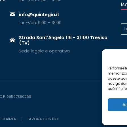
Is
info@quintegia.it
Lun-Ven: 9:00 – 18:00
Strada Sant'Angelo 116 - 31100 Treviso
(TV)
Sede legale e operativa
Per fornire
memorizzare
queste tec
navigazione
può influir
 C.F. 05507380268
Ac
ISCLAIMER
|
LAVORA CON NOI