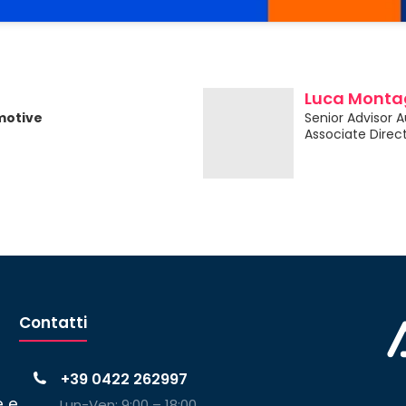
Luca Monta
motive
Senior Advisor 
Associate Direct
Contatti
+39 0422 262997
e e
Lun-Ven: 9:00 – 18:00