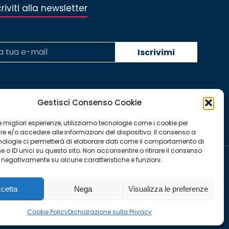
criviti alla newsletter
Gestisci Consenso Cookie
 le migliori esperienze, utilizziamo tecnologie come i cookie per
 e/o accedere alle informazioni del dispositivo. Il consenso a
nologie ci permetterà di elaborare dati come il comportamento di
 o ID unici su questo sito. Non acconsentire o ritirare il consenso
e negativamente su alcune caratteristiche e funzioni.
YouTube
Linkedin
Facebook
Instagram
Twitter
cetta
Nega
Visualizza le preferenze
page
page
page
page
page
Cookie Policy
Dichiarazione sulla Privacy
opens
opens
opens
opens
opens
in
in
in
in
in