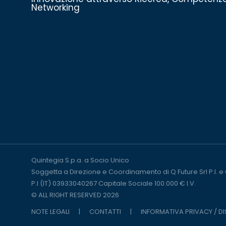
Networking
Quintegia S.p.a. a Socio Unico
Soggetta a Direzione e Coordinamento di Q Future Srl P.I. e
P.I (IT) 03933040267 Capitale Sociale 100.000 € I.V.
© ALL RIGHT RESERVED 2026
NOTE LEGALI
|
CONTATTI
|
INFORMATIVA PRIVACY / D