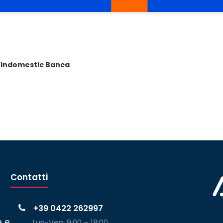
Findomestic Banca
Contatti
+39 0422 262997
e e
Lun-Ven: 9:00 – 18:00