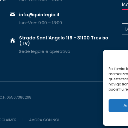
Is
info@quintegia.it
Lun-Ven: 9:00 – 18:00
Strada Sant'Angelo 116 - 31100 Treviso
(TV)
Sede legale e operativa
Per fornire
memorizzare
queste tec
navigazione
può influir
 C.F. 05507380268
Ac
ISCLAIMER
|
LAVORA CON NOI