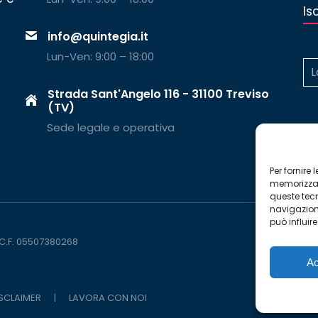
Is
info@quintegia.it
Lun-Ven: 9:00 – 18:00
Strada Sant'Angelo 116 - 31100 Treviso
(TV)
Sede legale e operativa
Per fornire
memorizzare
queste tec
navigazione
può influir
 C.F. 05507380268
Ac
ISCLAIMER
|
LAVORA CON NOI