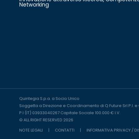
Networking
Quintegia S.p.a. a Socio Unico
Soggetta a Direzione e Coordinamento di Q Future Srl P.I. e
P.I (IT) 03933040267 Capitale Sociale 100.000 € I.V.
© ALL RIGHT RESERVED 2026
NOTE LEGALI
|
CONTATTI
|
INFORMATIVA PRIVACY / D