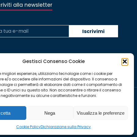
criviti alla newsletter
Gestisci Consenso Cookie
 le migliori esperienze, utilizziamo tecnologie come i cookie per
 e/o accedere alle informazioni del dispositivo. Il consenso a
nologie ci permetterà di elaborare dati come il comportamento di
 o ID unici su questo sito. Non acconsentire o ritirare il consenso
e negativamente su alcune caratteristiche e funzioni.
YouTube
Linkedin
Facebook
Instagram
Twitter
cetta
Nega
Visualizza le preferenze
page
page
page
page
page
Cookie Policy
Dichiarazione sulla Privacy
opens
opens
opens
opens
opens
in
in
in
in
in