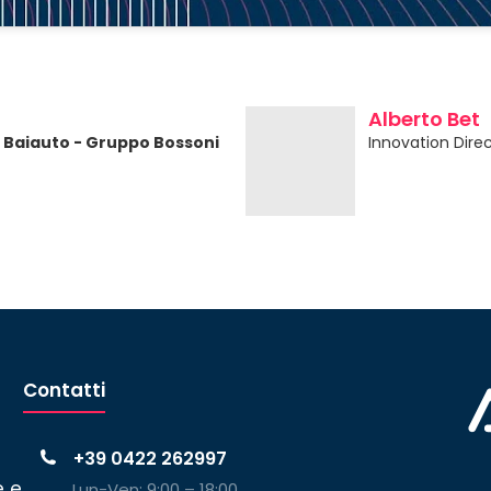
Alberto Bet
Baiauto - Gruppo Bossoni
Innovation Direc
Contatti
+39 0422 262997
e e
Lun-Ven: 9:00 – 18:00