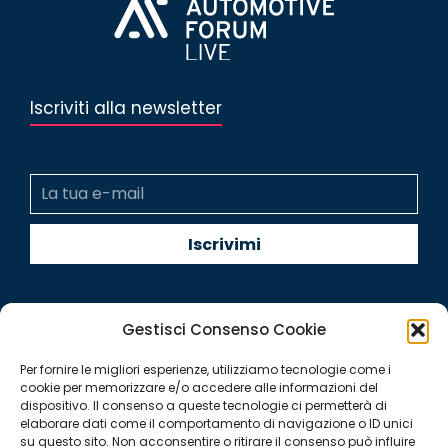
Iscriviti alla newsletter
Gestisci Consenso Cookie
Per fornire le migliori esperienze, utilizziamo tecnologie come i
Quintegia S.p.a. a Socio Unico
cookie per memorizzare e/o accedere alle informazioni del
Soggetta a Direzione e Coordinamento di Q Future Srl P.I. e
dispositivo. Il consenso a queste tecnologie ci permetterà di
elaborare dati come il comportamento di navigazione o ID unici
C.F. 05507380268
su questo sito. Non acconsentire o ritirare il consenso può influire
P.I (IT) 03933040267 Capitale Sociale 100.000 € I.V.