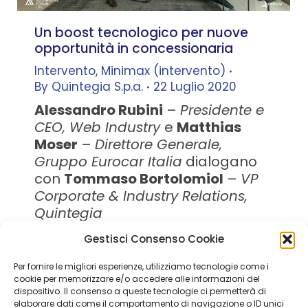
Un boost tecnologico per nuove
opportunità in concessionaria
Intervento
,
Minimax (intervento)
By
Quintegia S.p.a.
22 Luglio 2020
Alessandro Rubini
–
Presidente e
CEO, Web Industry
e
Matthias
Moser
–
Direttore Generale,
Gruppo Eurocar Italia
dialogano
con
Tommaso Bortolomiol
–
VP
Corporate & Industry Relations,
Quintegia
Gestisci Consenso Cookie
Per fornire le migliori esperienze, utilizziamo tecnologie come i
Quintegia S.p.a. a Socio Unico
cookie per memorizzare e/o accedere alle informazioni del
Soggetta a Direzione e Coordinamento di Q Future Srl P.I. e
dispositivo. Il consenso a queste tecnologie ci permetterà di
C.F. 05507380268
elaborare dati come il comportamento di navigazione o ID unici