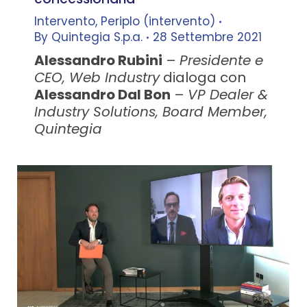
Intervento
,
Periplo (intervento)
By
Quintegia S.p.a.
28 Settembre 2021
Alessandro Rubini
–
Presidente e
CEO, Web Industry
dialoga con
Alessandro Dal Bon
–
VP Dealer &
Industry Solutions, Board Member,
Quintegia