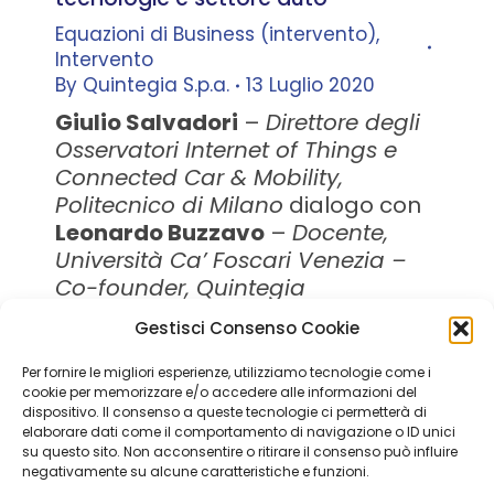
Equazioni di Business (intervento)
,
Intervento
By
Quintegia S.p.a.
13 Luglio 2020
Giulio Salvadori
–
Direttore degli
Osservatori Internet of Things e
Connected Car & Mobility,
Politecnico di Milano
dialogo con
Leonardo Buzzavo
–
Docente,
Università Ca’ Foscari Venezia –
Co-founder, Quintegia
Gestisci Consenso Cookie
Per fornire le migliori esperienze, utilizziamo tecnologie come i
Quintegia S.p.a. a Socio Unico
cookie per memorizzare e/o accedere alle informazioni del
Soggetta a Direzione e Coordinamento di Q Future Srl P.I. e
dispositivo. Il consenso a queste tecnologie ci permetterà di
elaborare dati come il comportamento di navigazione o ID unici
C.F. 05507380268
su questo sito. Non acconsentire o ritirare il consenso può influire
P.I (IT) 03933040267 Capitale Sociale 100.000 € I.V.
negativamente su alcune caratteristiche e funzioni.
© ALL RIGHT RESERVED 2026