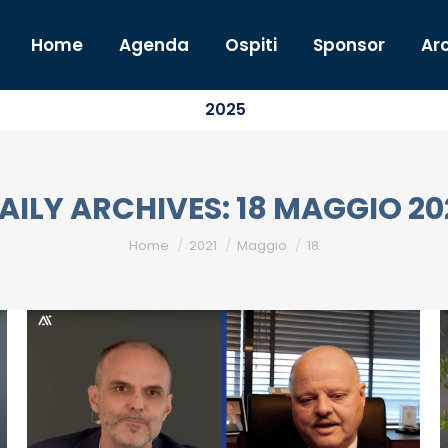
Home
Agenda
Ospiti
Sponsor
Arc
2025
AILY ARCHIVES:
18 MAGGIO 20
You are here:
Home
2021
Maggio
18