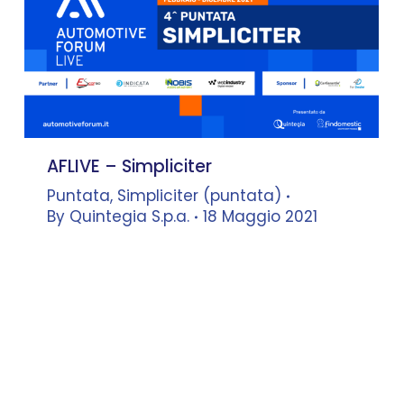
AFLIVE – Simpliciter
Puntata
,
Simpliciter (puntata)
By
Quintegia S.p.a.
18 Maggio 2021
Matteo Albanese
–
Direttore
Generale, Bossoni Automobili
dialoga con
Luca Montagner
–
Senior Advisor, Quintegia –
Associate Director, ICDP
Eric Berkhof
–
CEO, Van Mossel
Automotive Group
dialoga con