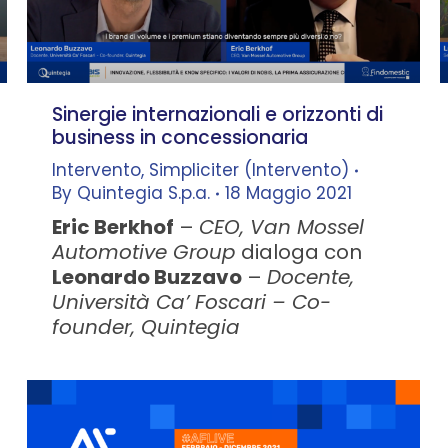
Sinergie internazionali e orizzonti di
business in concessionaria
Intervento
,
Simpliciter (Intervento)
By
Quintegia S.p.a.
18 Maggio 2021
Eric Berkhof
–
CEO, Van Mossel
Automotive Group
dialoga con
Leonardo Buzzavo
–
Docente,
Università Ca’ Foscari – Co-
founder, Quintegia