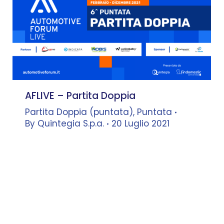
AFLIVE – Partita Doppia
Partita Doppia (puntata)
,
Puntata
By
Quintegia S.p.a.
20 Luglio 2021
Francesco Maldarizzi
–
Presidente C.d.A., Maldarizzi
Automotive
dialoga con
Leonardo
Buzzavo
–
Docente, Università Ca’
Foscari – Co-founder, Quintegia
Mauro Fritzsching
–
Responsabile
Marketing Veicoli, Findomestic