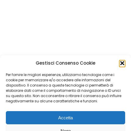
Banca
dialoga con
Tommaso
Bortolomiol
–
VP Corporate &
Industry Relations, Quintegia
Nicola Marsala
–
Direttore
Vendite e Prodotto, Kia Italia
dialoga con
Gabriele Maramieri
–
General Manager, Quintegia
Gestisci Consenso Cookie
Per fornire le migliori esperienze, utilizziamo tecnologie come i
Quintegia S.p.a. a Socio Unico
cookie per memorizzare e/o accedere alle informazioni del
Soggetta a Direzione e Coordinamento di Q Future Srl P.I. e
dispositivo. Il consenso a queste tecnologie ci permetterà di
elaborare dati come il comportamento di navigazione o ID unici
C.F. 05507380268
su questo sito. Non acconsentire o ritirare il consenso può influire
P.I (IT) 03933040267 Capitale Sociale 100.000 € I.V.
negativamente su alcune caratteristiche e funzioni.
© ALL RIGHT RESERVED 2026
Accetta
YouTube
Linkedin
Facebook
Instagram
Twitter
Nega