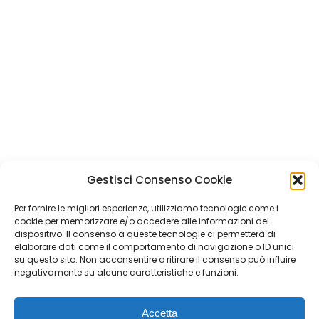
Alberto Bet
–
Research Manager,
Quintegia
Giuseppe Stigliano
–
CEO,
Wunderman Thompson Italy
(Gruppo WPP)
dialoga con
Leonardo Buzzavo
–
Docente,
Università Ca’ Foscari Venezia –
Co-founder, Quintegia
Gestisci Consenso Cookie
Per fornire le migliori esperienze, utilizziamo tecnologie come i
Quintegia S.p.a. a Socio Unico
cookie per memorizzare e/o accedere alle informazioni del
Soggetta a Direzione e Coordinamento di Q Future Srl P.I. e
dispositivo. Il consenso a queste tecnologie ci permetterà di
elaborare dati come il comportamento di navigazione o ID unici
C.F. 05507380268
su questo sito. Non acconsentire o ritirare il consenso può influire
P.I (IT) 03933040267 Capitale Sociale 100.000 € I.V.
negativamente su alcune caratteristiche e funzioni.
© ALL RIGHT RESERVED 2026
Accetta