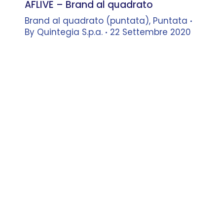
AFLIVE – Brand al quadrato
Brand al quadrato (puntata)
,
Puntata
By
Quintegia S.p.a.
22 Settembre 2020
Leonardo Buzzavo
–
Docente,
Università Ca’ Foscari Venezia –
Co-founder, Quintegia
Massimo Nordio
–
Amministratore
Delegato, Volkswagen Group Italia
dialoga con
Gabriele Maramieri
–
General Manager, Quintegia
Cecilia Tabarelli
–
Head of Sales,
Ebay Classifieds
e
Pietro Maresca
–
Membro del Consiglio Direttivo,
Maresca & Fiorentino
dialogano
con
Tommaso Bortolomiol
–
VP
Corporate & Industry Relations,
Quintegia