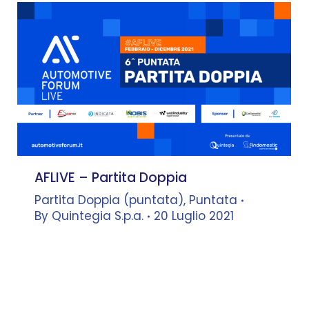
AFLIVE – Partita Doppia
Partita Doppia (puntata)
,
Puntata
By
Quintegia S.p.a.
20 Luglio 2021
Francesco Maldarizzi
–
Presidente C.d.A., Maldarizzi
Automotive
dialoga con
Leonardo
Buzzavo
–
Docente, Università Ca’
Foscari – Co-founder, Quintegia