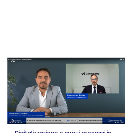
CEO, Quintegia
Alessandro Rubini
–
Presidente e
CEO, Web Industry
dialoga con
Alessandro Dal Bon
VP Dealer & Industry Solutions,
Board Member, Quintegia