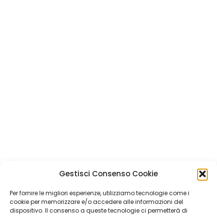
Mauro Fritzsching
–
Responsabile
Marketing Veicoli, Findomestic
Banca
dialoga con
Tommaso
Bortolomiol
–
VP Corporate &
Industry Relations, Quintegia
Nicola Marsala
–
Direttore
Vendite e Prodotto, Kia Italia
dialoga con
Gabriele Maramieri
–
General Manager, Quintegia
←
1
2
3
4
5
…
11
→
Gestisci Consenso Cookie
Per fornire le migliori esperienze, utilizziamo tecnologie come i
Quintegia S.p.a. a Socio Unico
cookie per memorizzare e/o accedere alle informazioni del
Soggetta a Direzione e Coordinamento di Q Future Srl P.I. e
dispositivo. Il consenso a queste tecnologie ci permetterà di