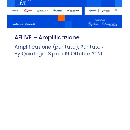
AFLIVE – Amplificazione
Amplificazione (puntata)
,
Puntata
By
Quintegia S.p.a.
19 Ottobre 2021
Marco Grilli
–
Avvocato, Studio
Legale Tributario Grilli
dialoga con
Leonardo Buzzavo
–
Docente, Università Ca’ Foscari –
Co-founder, Quintegia
Mario Farina
–
Top Dealer
Manager, Findomestic Banca
dialoga con
Tommaso
Bortolomiol
–