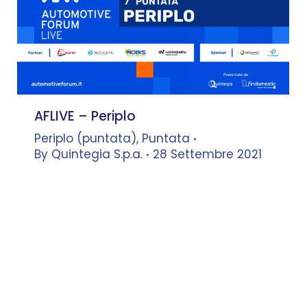
AFLIVE – Periplo
Periplo (puntata)
,
Puntata
By
Quintegia S.p.a.
28 Settembre 2021
Marco Grilli
–
Avvocato, Studio
Legale Tributario Grilli
dialoga con
Leonardo Buzzavo
–
Docente, Università Ca’ Foscari –
Co-founder, Quintegia
Mario Farina
–
Top Dealer
Manager, Findomestic Banca
dialoga con
Tommaso