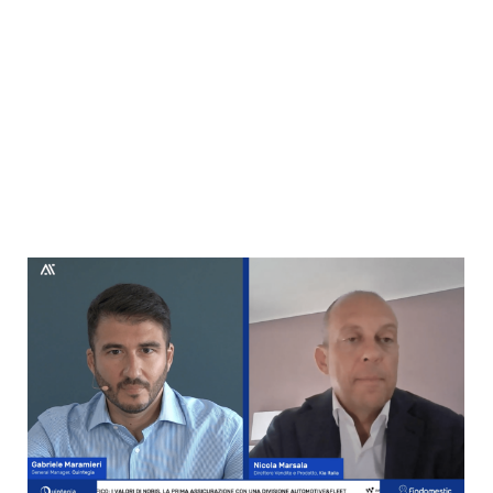
Bortolomiol
–
CEO, Quintegia
Alessandro Rubini
–
Presidente e
CEO, Web Industry
dialoga con
Alessandro Dal Bon
VP Dealer & Industry Solutions,
Board Member, Quintegia