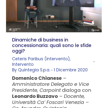
Dinamiche di business in
concessionaria: quali sono le sfide
oggi?
Ceteris Paribus (intervento)
,
Intervento
By
Quintegia S.p.a.
1 Dicembre 2020
Domenico Chianese
–
Amministratore Delegato e Vice
Presidente, Carpoint
dialoga con
Leonardo Buzzavo
–
Docente,
Università Ca’ Foscari Venezia –