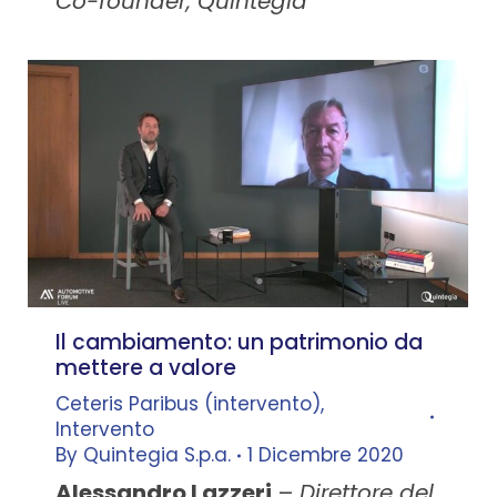
Co-founder, Quintegia
Il cambiamento: un patrimonio da
mettere a valore
Ceteris Paribus (intervento)
,
Intervento
By
Quintegia S.p.a.
1 Dicembre 2020
Alessandro Lazzeri
–
Direttore del