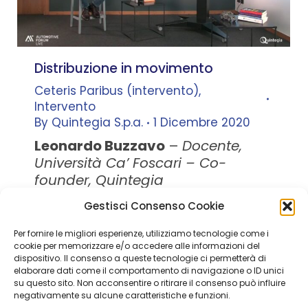
Distribuzione in movimento
Ceteris Paribus (intervento)
,
Intervento
By
Quintegia S.p.a.
1 Dicembre 2020
Leonardo Buzzavo
–
Docente,
Università Ca’ Foscari – Co-
founder, Quintegia
Gestisci Consenso Cookie
Per fornire le migliori esperienze, utilizziamo tecnologie come i
Quintegia S.p.a. a Socio Unico
cookie per memorizzare e/o accedere alle informazioni del
Soggetta a Direzione e Coordinamento di Q Future Srl P.I. e
dispositivo. Il consenso a queste tecnologie ci permetterà di
C.F. 05507380268
elaborare dati come il comportamento di navigazione o ID unici
su questo sito. Non acconsentire o ritirare il consenso può influire
P.I (IT) 03933040267 Capitale Sociale 100.000 € I.V.
negativamente su alcune caratteristiche e funzioni.
© ALL RIGHT RESERVED 2026