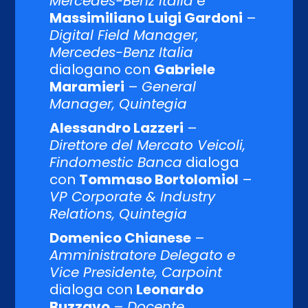
Mercedes-Benz Italia
e
Massimiliano Luigi Gardoni
–
Digital Field Manager,
Mercedes-Benz Italia
dialogano con
Gabriele
Maramieri
–
General
Manager, Quintegia
Alessandro Lazzeri
–
Direttore del Mercato Veicoli,
Findomestic Banca
dialoga
con
Tommaso Bortolomiol
–
VP Corporate & Industry
Relations, Quintegia
Domenico Chianese
–
Amministratore Delegato e
Vice Presidente, Carpoint
dialoga con
Leonardo
Buzzavo
–
Docente,