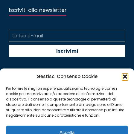
Iscriviti alla newsletter
Gestisci Consenso Cookie
Per fornire le migliori esperienze, utilizziamo tecnologie come i
Quintegia S.p.a. a Socio Unico
cookie per memorizzare e/o accedere alle informazioni del
Soggetta a Direzione e Coordinamento di Q Future Srl P.I. e
dispositivo. Il consenso a queste tecnologie ci permetterà di
elaborare dati come il comportamento di navigazione o ID unici
C.F. 05507380268
su questo sito. Non acconsentire o ritirare il consenso può influire
P.I (IT) 03933040267 Capitale Sociale 100.000 € I.V.
negativamente su alcune caratteristiche e funzioni.
© ALL RIGHT RESERVED 2026
Accetta