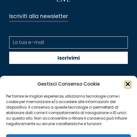
Iscriviti alla newsletter
Gestisci Consenso Cookie
Per fornire le migliori esperienze, utilizziamo tecnologie come i
Quintegia S.p.a. a Socio Unico
cookie per memorizzare e/o accedere alle informazioni del
Soggetta a Direzione e Coordinamento di Q Future Srl P.I. e
dispositivo. Il consenso a queste tecnologie ci permetterà di
elaborare dati come il comportamento di navigazione o ID unici
C.F. 05507380268
su questo sito. Non acconsentire o ritirare il consenso può influire
P.I (IT) 03933040267 Capitale Sociale 100.000 € I.V.
negativamente su alcune caratteristiche e funzioni.
© ALL RIGHT RESERVED 2026