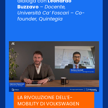
dialoga con
Leonardo
Buzzavo
–
Docente,
Università Ca’ Foscari – Co-
founder, Quintegia
LA RIVOLUZIONE DELL’E-
MOBILITY DI VOLKSWAGEN