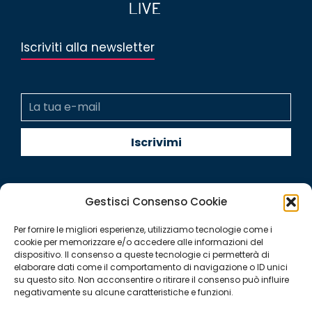
Iscriviti alla newsletter
Gestisci Consenso Cookie
Per fornire le migliori esperienze, utilizziamo tecnologie come i
Quintegia S.p.a. a Socio Unico
cookie per memorizzare e/o accedere alle informazioni del
Soggetta a Direzione e Coordinamento di Q Future Srl P.I. e
dispositivo. Il consenso a queste tecnologie ci permetterà di
elaborare dati come il comportamento di navigazione o ID unici
C.F. 05507380268
su questo sito. Non acconsentire o ritirare il consenso può influire
P.I (IT) 03933040267 Capitale Sociale 100.000 € I.V.
negativamente su alcune caratteristiche e funzioni.
© ALL RIGHT RESERVED 2026