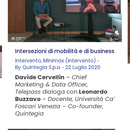
Intersezioni di mobilità e di business
Intervento
,
Minimax (intervento)
By
Quintegia S.p.a.
22 Luglio 2020
Davide Cervellin
–
Chief
Marketing & Data Officer,
Telepass
dialoga con
Leonardo
Buzzavo
–
Docente, Università Ca’
Foscari Venezia – Co-founder,
Quintegia