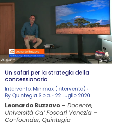
Un safari per la strategia della
concessionaria
Intervento
,
Minimax (intervento)
By
Quintegia S.p.a.
22 Luglio 2020
Leonardo Buzzavo
–
Docente,
Università Ca’ Foscari Venezia –
Co-founder, Quintegia