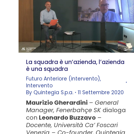
La squadra è un’azienda, l’azienda
è una squadra
Futuro Anteriore (intervento)
,
Intervento
By
Quintegia S.p.a.
11 Settembre 2020
Maurizio Gherardini
–
General
Manager, Fenerbahçe SK
dialoga
con
Leonardo Buzzavo
–
Docente, Università Ca’ Foscari
Venezia – Co-founder, Quintegia