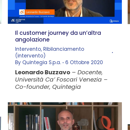
Il customer journey da un’altra
angolazione
Intervento
,
Ribilanciamento
(intervento)
By
Quintegia S.p.a.
6 Ottobre 2020
Leonardo Buzzavo
–
Docente,
Università Ca’ Foscari Venezia –
Co-founder, Quintegia