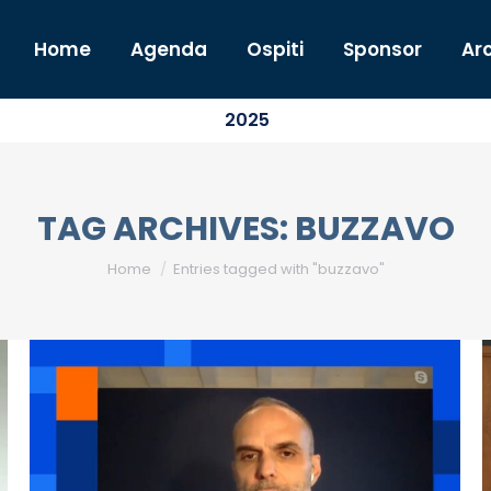
Home
Agenda
Ospiti
Sponsor
Arc
2025
TAG ARCHIVES:
BUZZAVO
You are here:
Home
Entries tagged with "buzzavo"