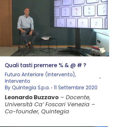
Quali tasti premere % & @ # ?
Futuro Anteriore (intervento)
,
Intervento
By
Quintegia S.p.a.
11 Settembre 2020
Leonardo Buzzavo
–
Docente,
Università Ca’ Foscari Venezia –
Co-founder, Quintegia