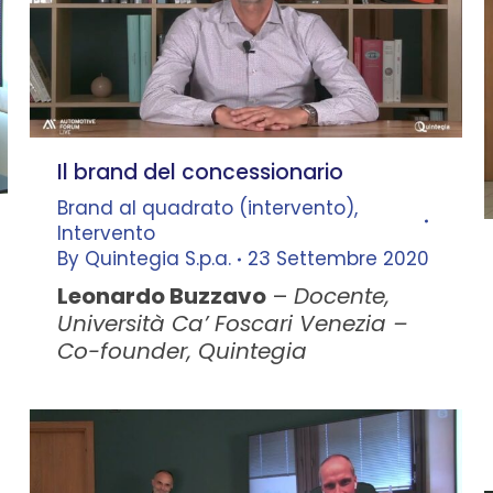
Il brand del concessionario
Brand al quadrato (intervento)
,
Intervento
By
Quintegia S.p.a.
23 Settembre 2020
Leonardo Buzzavo
–
Docente,
Università Ca’ Foscari Venezia –
Co-founder, Quintegia