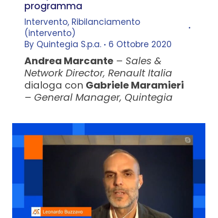
programma
Intervento
,
Ribilanciamento
(intervento)
By
Quintegia S.p.a.
6 Ottobre 2020
Andrea Marcante
–
Sales &
Network Director, Renault Italia
dialoga con
Gabriele Maramieri
–
General Manager, Quintegia