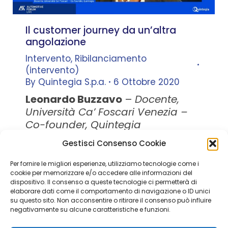
Il customer journey da un’altra
angolazione
Intervento
,
Ribilanciamento
(intervento)
By
Quintegia S.p.a.
6 Ottobre 2020
Leonardo Buzzavo
–
Docente,
Università Ca’ Foscari Venezia –
Co-founder, Quintegia
Gestisci Consenso Cookie
Per fornire le migliori esperienze, utilizziamo tecnologie come i
Quintegia S.p.a. a Socio Unico
cookie per memorizzare e/o accedere alle informazioni del
Soggetta a Direzione e Coordinamento di Q Future Srl P.I. e
dispositivo. Il consenso a queste tecnologie ci permetterà di
elaborare dati come il comportamento di navigazione o ID unici
C.F. 05507380268
su questo sito. Non acconsentire o ritirare il consenso può influire
P.I (IT) 03933040267 Capitale Sociale 100.000 € I.V.
negativamente su alcune caratteristiche e funzioni.
© ALL RIGHT RESERVED 2026