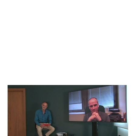
Manager, biAuto
dialoga con
Luca Montagner
–
Senior Advisor,
Quintegia – Associate Director,
ICDP
Maurizio Gherardini
–
General
Manager, Fenerbahçe SK
dialoga
con
Leonardo Buzzavo
–
Docente,
Università Ca’ Foscari Venezia –
Co-founder, Quintegia