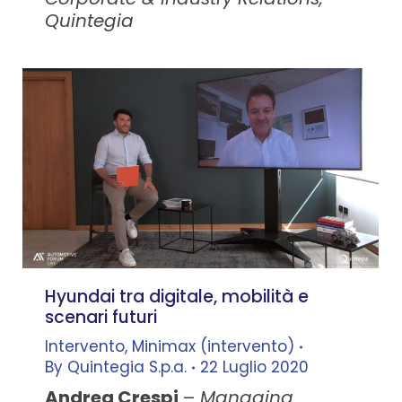
Quintegia
Hyundai tra digitale, mobilità e
scenari futuri
Intervento
,
Minimax (intervento)
By
Quintegia S.p.a.
22 Luglio 2020
Andrea Crespi
–
Managing