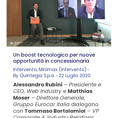
Un boost tecnologico per nuove
opportunità in concessionaria
Intervento
,
Minimax (intervento)
By
Quintegia S.p.a.
22 Luglio 2020
Alessandro Rubini
–
Presidente e
CEO, Web Industry
e
Matthias
Moser
–
Direttore Generale,
Gruppo Eurocar Italia
dialogano
con
Tommaso Bortolomiol
–
VP
Corporate & Industry Relations,