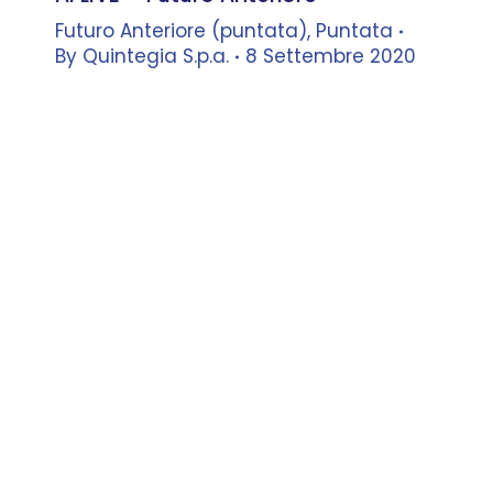
Futuro Anteriore (puntata)
,
Puntata
By
Quintegia S.p.a.
8 Settembre 2020
Leonardo Buzzavo
–
Docente,
Università Ca’ Foscari Venezia –
Co-founder, Quintegia
Fabrizio Faltoni
–
Presidente e
Amministratore Delegato, Ford
Italia
dialoga con
Gabriele
Maramieri
–
General Manager,
Quintegia
Stefano Galluccio
–
VP, AUTO1
Group – Managing Director,
AUTO1.com
dialoga con
Tommaso
Bortolomiol
–
VP Corporate &
Industry Relations, Quintegia
Angelo Tagliati
–
General