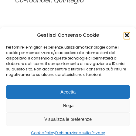
Co-founder, Quintegia
←
1
…
3
4
5
6
7
→
Gestisci Consenso Cookie
Per fornire le migliori esperienze, utilizziamo tecnologie come i
Quintegia S.p.a. a Socio Unico
cookie per memorizzare e/o accedere alle informazioni del
Soggetta a Direzione e Coordinamento di Q Future Srl P.I. e
dispositivo. Il consenso a queste tecnologie ci permetterà di
elaborare dati come il comportamento di navigazione o ID unici
C.F. 05507380268
su questo sito. Non acconsentire o ritirare il consenso può influire
P.I (IT) 03933040267 Capitale Sociale 100.000 € I.V.
negativamente su alcune caratteristiche e funzioni.
© ALL RIGHT RESERVED 2026
Accetta
YouTube
Linkedin
Facebook
Instagram
Twitter
Nega
page
page
page
page
page
NOTE LEGALI
|
CONTATTI
|
INFORMATIVA PRIVACY /
opens
opens
opens
opens
opens
DISCLAIMER
|
LAVORA CON NOI
Visualizza le preferenze
in
in
in
in
in
new
new
new
new
new
Cookie Policy
Dichiarazione sulla Privacy