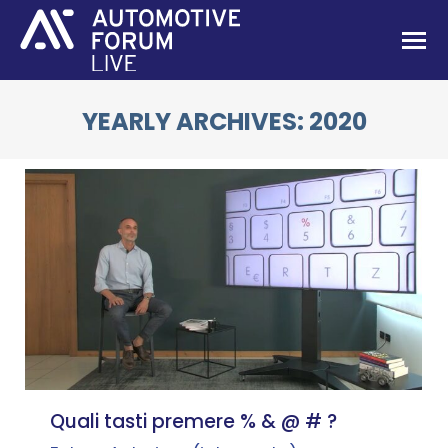
YEARLY ARCHIVES:
2020
You are here:
Quali tasti premere % & @ # ?