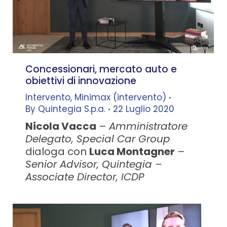
Concessionari, mercato auto e
obiettivi di innovazione
Intervento
,
Minimax (intervento)
By
Quintegia S.p.a.
22 Luglio 2020
Nicola Vacca
–
Amministratore
Delegato, Special Car Group
dialoga con
Luca Montagner
–
Senior Advisor, Quintegia –
Associate Director, ICDP