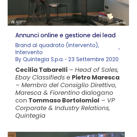
Annunci online e gestione dei lead
Brand al quadrato (intervento)
,
Intervento
By
Quintegia S.p.a.
23 Settembre 2020
Cecilia Tabarelli
–
Head of Sales,
Ebay Classifieds
e
Pietro Maresca
–
Membro del Consiglio Direttivo,
Maresca & Fiorentino
dialogano
con
Tommaso Bortolomiol
–
VP
Corporate & Industry Relations,
Quintegia