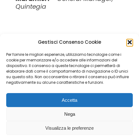
Quintegia
←
1
2
3
4
5
6
7
→
Gestisci Consenso Cookie
Per fornire le migliori esperienze, utilizziamo tecnologie come i
Quintegia S.p.a. a Socio Unico
cookie per memorizzare e/o accedere alle informazioni del
Soggetta a Direzione e Coordinamento di Q Future Srl P.I. e
dispositivo. Il consenso a queste tecnologie ci permetterà di
C.F. 05507380268
elaborare dati come il comportamento di navigazione o ID unici
su questo sito. Non acconsentire o ritirare il consenso può influire
P.I (IT) 03933040267 Capitale Sociale 100.000 € I.V.
negativamente su alcune caratteristiche e funzioni.
© ALL RIGHT RESERVED 2026
Accetta
YouTube
Linkedin
Facebook
Instagram
Twitter
Nega
page
page
page
page
page
NOTE LEGALI
|
CONTATTI
|
INFORMATIVA PRIVACY /
opens
opens
opens
opens
opens
DISCLAIMER
|
LAVORA CON NOI
Visualizza le preferenze
in
in
in
in
in