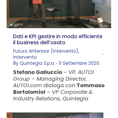
Dati e KPI gestire in modo efficiente
il business dell’usato
Futuro Anteriore (intervento)
,
Intervento
By
Quintegia S.p.a.
11 Settembre 2020
Stefano Galluccio
–
VP, AUTO1
Group – Managing Director,
AUTO1.com
dialoga con
Tommaso
Bortolomiol
–
VP Corporate &
Industry Relations, Quintegia