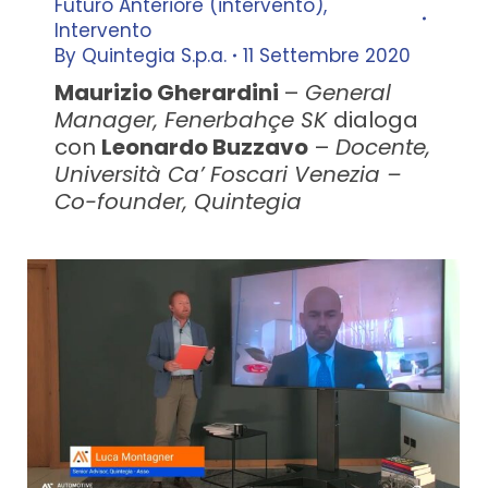
Futuro Anteriore (intervento)
,
Intervento
By
Quintegia S.p.a.
11 Settembre 2020
Maurizio Gherardini
–
General
Manager, Fenerbahçe SK
dialoga
con
Leonardo Buzzavo
–
Docente,
Università Ca’ Foscari Venezia –
Co-founder, Quintegia