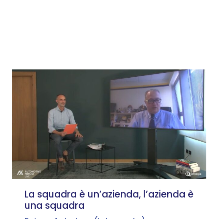
(Gruppo WPP)
dialoga con
Leonardo Buzzavo
–
Docente,
Università Ca’ Foscari Venezia –
Co-founder, Quintegia
La squadra è un’azienda, l’azienda è
una squadra