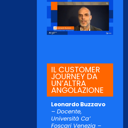
IL CUSTOMER
JOURNEY DA
UN’ALTRA
ANGOLAZIONE
Leonardo Buzzavo
–
Docente,
Università Ca’
Foscari Venezia –