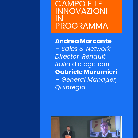
CAMPO E LE
INNOVAZIONI
IN
PROGRAMMA
Andrea Marcante
–
Sales & Network
Director, Renault
Italia
dialoga con
Gabriele Maramieri
–
General Manager,
Quintegia