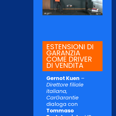
ESTENSIONI DI
GARANZIA
COME DRIVER
DI VENDITA
Gernot Kuen
–
Direttore filiale
italiana,
CarGarantie
dialoga con
Tommaso