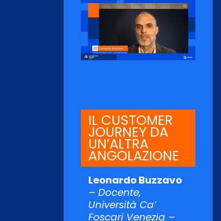
IL CUSTOMER
JOURNEY DA
UN’ALTRA
ANGOLAZIONE
Leonardo Buzzavo
–
Docente,
Università Ca’
Foscari Venezia –